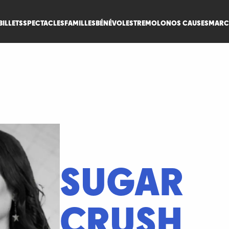
BILLETS
SPECTACLES
FAMILLES
BÉNÉVOLES
TREMOLO
NOS CAUSES
MARC
SUGAR
CRUSH