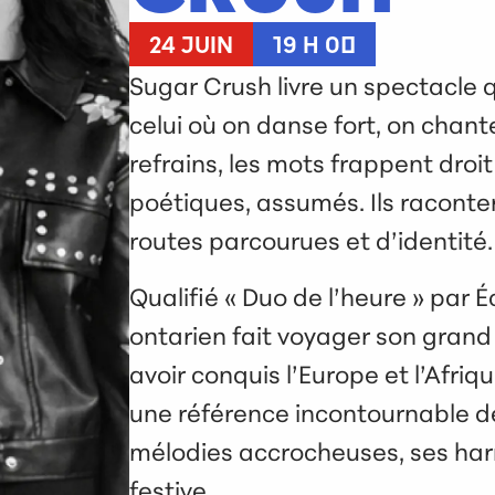
24 JUIN
19 H 00
Sugar Crush livre un spectacle 
celui où on danse fort, on chan
refrains, les mots frappent droi
poétiques, assumés. Ils raconten
routes parcourues et d’identité.
Qualifié « Duo de l’heure » par
ontarien fait voyager son grand
avoir conquis l’Europe et l’Afri
une référence incontournable d
mélodies accrocheuses, ses har
festive.